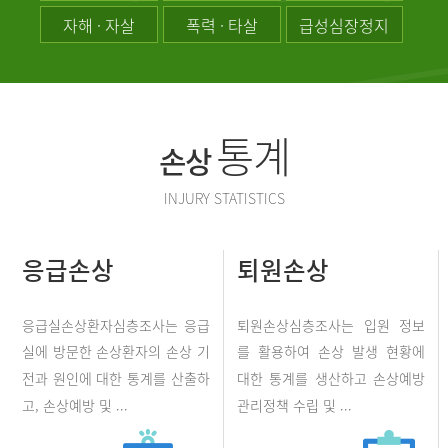
자해 · 자살
폭력 · 타살
급성심장정지
통계
손상
INJURY STATISTICS
응급손상
퇴원손상
응급실손상환자심층조사는 응급
퇴원손상심층조사는 입원 정보
실에 방문한 손상환자의 손상 기
를 활용하여 손상 발생 현황에
전과 원인에 대한 통계를 산출하
대한 통계를 생산하고 손상예방
고, 손상예방 및 ...
관리정책 수립 및 ...