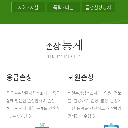
자해 · 자살
폭력 · 타살
급성심장정지
통계
손상
INJURY STATISTICS
응급손상
퇴원손상
응급실손상환자심층조사는 응급
퇴원손상심층조사는 입원 정보
실에 방문한 손상환자의 손상 기
를 활용하여 손상 발생 현황에
전과 원인에 대한 통계를 산출하
대한 통계를 생산하고 손상예방
고, 손상예방 및 ...
관리정책 수립 및 ...