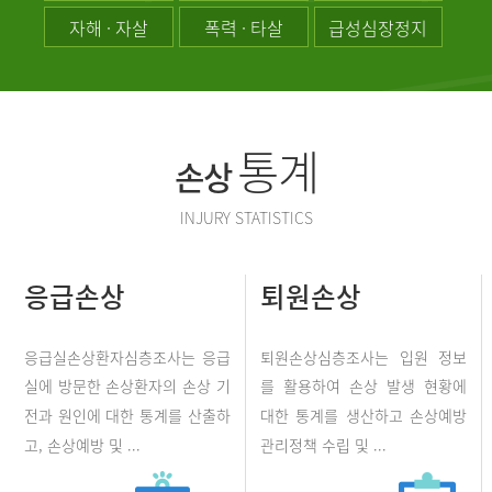
자해 · 자살
폭력 · 타살
급성심장정지
통계
손상
INJURY STATISTICS
응급손상
퇴원손상
응급실손상환자심층조사는 응급
퇴원손상심층조사는 입원 정보
실에 방문한 손상환자의 손상 기
를 활용하여 손상 발생 현황에
전과 원인에 대한 통계를 산출하
대한 통계를 생산하고 손상예방
고, 손상예방 및 ...
관리정책 수립 및 ...