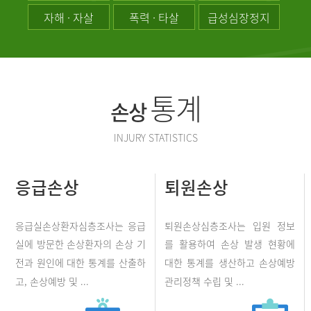
자해 · 자살
폭력 · 타살
급성심장정지
통계
손상
INJURY STATISTICS
응급손상
퇴원손상
응급실손상환자심층조사는 응급
퇴원손상심층조사는 입원 정보
실에 방문한 손상환자의 손상 기
를 활용하여 손상 발생 현황에
전과 원인에 대한 통계를 산출하
대한 통계를 생산하고 손상예방
고, 손상예방 및 ...
관리정책 수립 및 ...