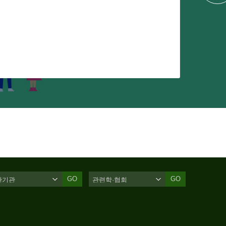
GO
GO