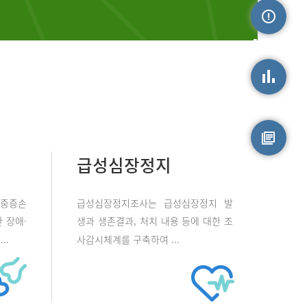
손상정보
손상통계
급성심장정지
원시자료
 중증손
급성심장정지조사는 급성심장정지 발
 장애·
생과 생존결과, 처치 내용 등에 대한 조
..
사감시체계를 구축하여 ...