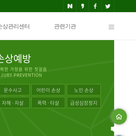
사
손상관리센터
관련기관
이
손상예방
복한 가정을 위한 첫걸음
NJURY PREVENTION
트
운수사고
어린이 손상
노인 손상
자해 · 자살
폭력 · 타살
급성심장정지
맵
메인으로