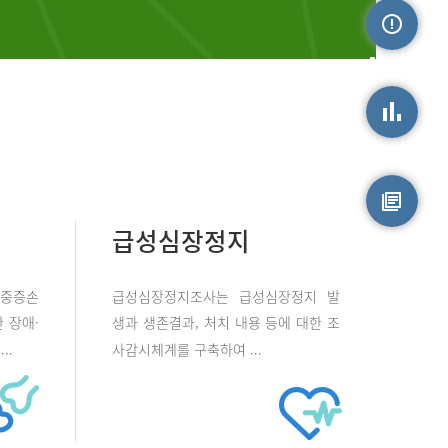
손상정보
손상통계
급성심장정지
원시자료
 중증손
급성심장정지조사는 급성심장정지 발
 장애·
생과 생존결과, 처치 내용 등에 대한 조
..
사감시체계를 구축하여 ...