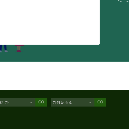
GO
GO