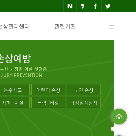
사
손상관리센터
관련기관
이
손상예방
복한 가정을 위한 첫걸음
NJURY PREVENTION
트
운수사고
어린이 손상
노인 손상
자해 · 자살
폭력 · 타살
급성심장정지
맵
메인으로