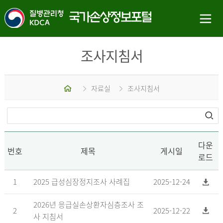
조사지침서
홈
자료실
조사지침서
다운
번호
제목
게시일
로드
1
2025 급성심장정지조사 사례집
2025-12-24
2026년 응급실손상환자심층조사 조
2
2025-12-22
사 지침서