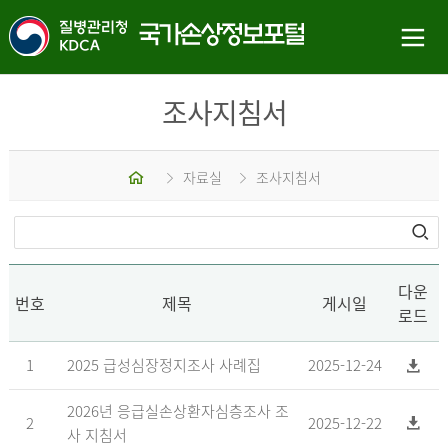
조사지침서
홈
자료실
조사지침서
다운
번호
제목
게시일
로드
1
2025 급성심장정지조사 사례집
2025-12-24
2026년 응급실손상환자심층조사 조
2
2025-12-22
사 지침서