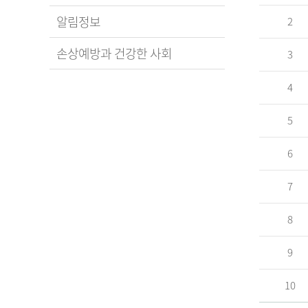
알림정보
2
손상예방과 건강한 사회
3
4
5
6
7
8
9
10