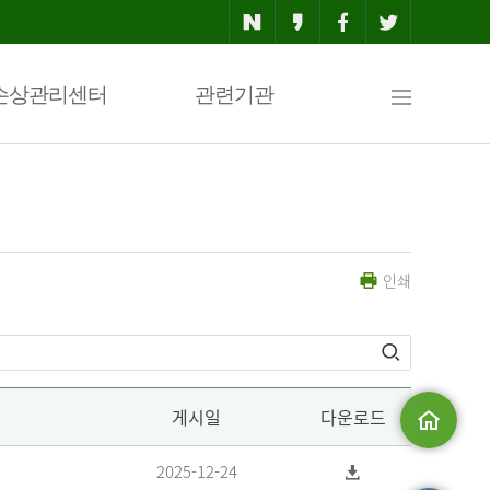
사
손상관리센터
관련기관
이
인쇄
트
맵
게시일
다운로드
메인으로
2025-12-24