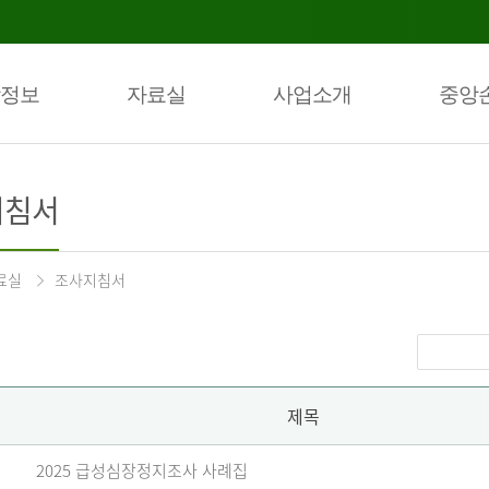
정보
자료실
사업소개
중앙
지침서
료실
조사지침서
제목
2025 급성심장정지조사 사례집