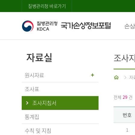
질병관리청 바로가기
손상
자료실
조사
원시자료
홈
자
조사표
전체
29
건
조사지침서
번호
통계집
수칙 및 지침
1