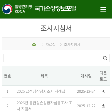
조사지침서
홈
자료실
조사지침서
다운
번호
제목
게시일
로드
1
2025 급성심장정지조사 사례집
2025-12-24
2026년 응급실손상환자심층조사 조
2
2025-12-22
사 지침서