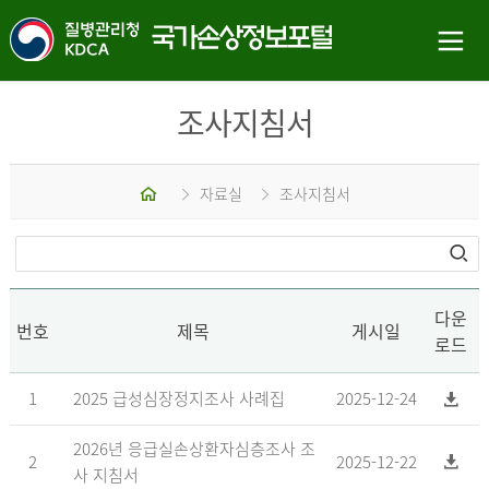
조사지침서
홈
자료실
조사지침서
다운
번호
제목
게시일
로드
1
2025 급성심장정지조사 사례집
2025-12-24
2026년 응급실손상환자심층조사 조
2
2025-12-22
사 지침서