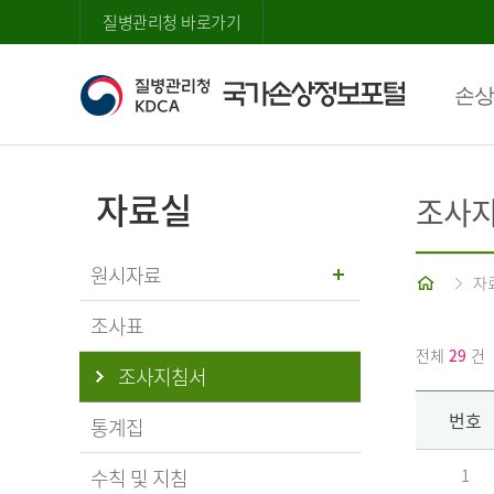
질병관리청 바로가기
손상
자료실
조사
원시자료
홈
자
조사표
전체
29
건
조사지침서
번호
통계집
수칙 및 지침
1