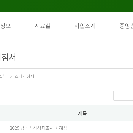
정보
자료실
사업소개
중앙
지침서
료실
조사지침서
제목
2025 급성심장정지조사 사례집