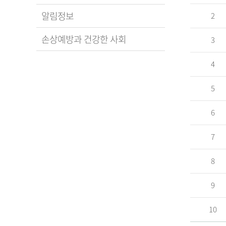
알림정보
2
손상예방과 건강한 사회
3
4
5
6
7
8
9
10