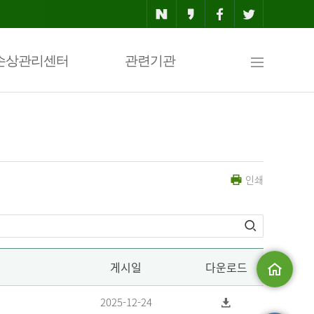
사
손상관리센터
관련기관
이
인쇄
트
맵
게시일
다운로드
메인으로
2025-12-24