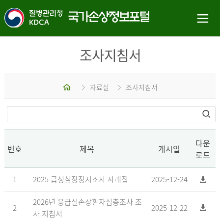
조사지침서
홈
자료실
조사지침서
다운
번호
제목
게시일
로드
1
2025 급성심장정지조사 사례집
2025-12-24
2026년 응급실손상환자심층조사 조
2
2025-12-22
사 지침서