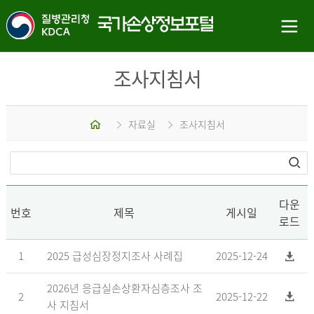
조사지침서
홈
자료실
조사지침서
다운
번호
제목
게시일
로드
1
2025 급성심장정지조사 사례집
2025-12-24
2026년 응급실손상환자심층조사 조
2
2025-12-22
사 지침서