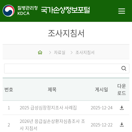
조사지침서
홈
자료실
조사지침서
다운
번호
제목
게시일
로드
1
2025 급성심장정지조사 사례집
2025-12-24
2026년 응급실손상환자심층조사 조
2
2025-12-22
사 지침서