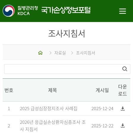
조사지침서
홈
자료실
조사지침서
다운
번호
제목
게시일
로드
1
2025 급성심장정지조사 사례집
2025-12-24
2026년 응급실손상환자심층조사 조
2
2025-12-22
사 지침서