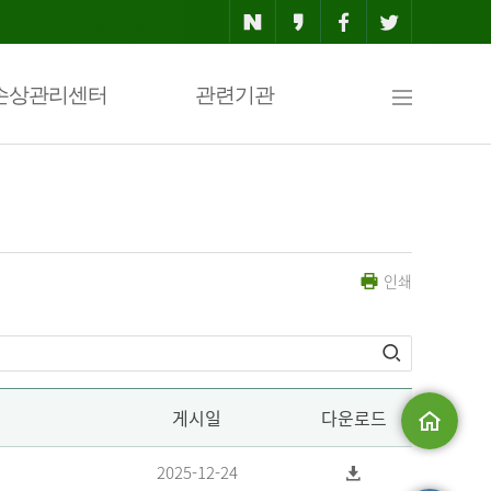
사
손상관리센터
관련기관
이
인쇄
트
맵
게시일
다운로드
메인으로
2025-12-24