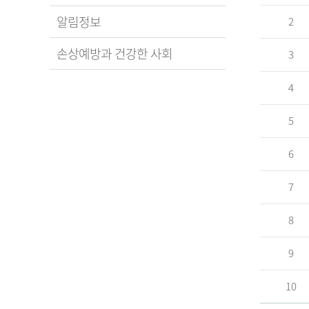
알림정보
2
손상예방과 건강한 사회
3
4
5
6
7
8
9
10