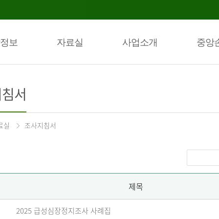
정보
자료실
사업소개
중앙
지침서
료실
조사지침서
제목
2025 급성심장정지조사 사례집