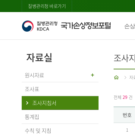
질병관리청 바로가기
손상
자료실
조사
원시자료
홈
자
조사표
전체
29
건
조사지침서
번호
통계집
수칙 및 지침
1