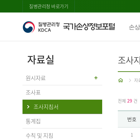
질병관리청 바로가기
손상
자료실
조사
원시자료
홈
자
조사표
전체
29
건
조사지침서
번호
통계집
수칙 및 지침
1