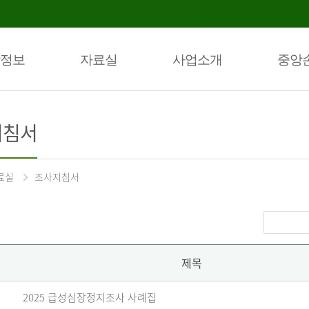
정보
자료실
사업소개
중앙
지침서
료실
조사지침서
제목
2025 급성심장정지조사 사례집