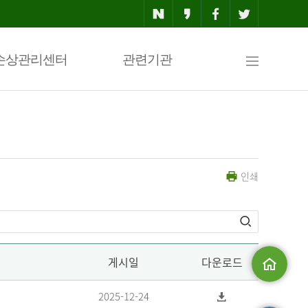
사
손상관리센터
관련기관
이
인쇄
트
맵
게시일
다운로드
메인으로
2025-12-24