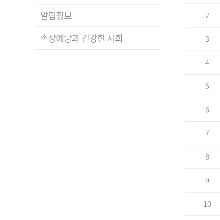
알림정보
2
손상예방과 건강한 사회
3
4
5
6
7
8
9
10