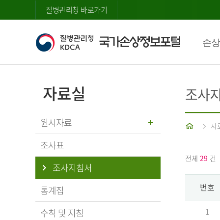
질병관리청 바로가기
손상
자료실
조사
원시자료
홈
자
조사표
전체
29
건
조사지침서
번호
통계집
수칙 및 지침
1