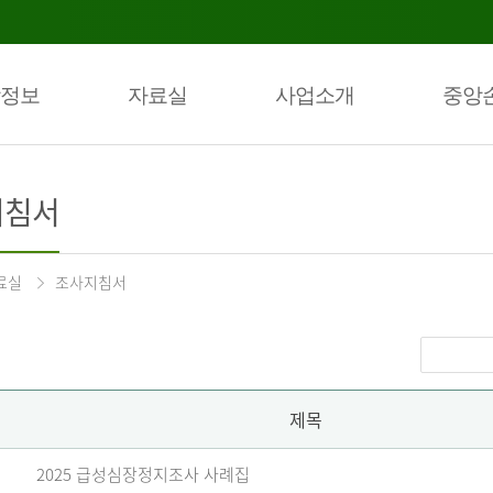
정보
자료실
사업소개
중앙
지침서
료실
조사지침서
제목
2025 급성심장정지조사 사례집