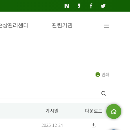
사
손상관리센터
관련기관
이
인쇄
트
맵
게시일
다운로드
메인으로
2025-12-24