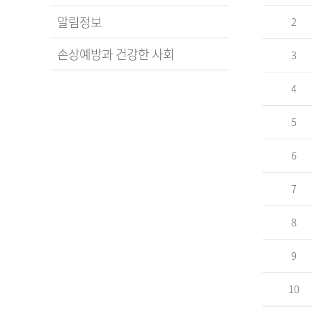
알림정보
2
손상예방과 건강한 사회
3
4
5
6
7
8
9
10