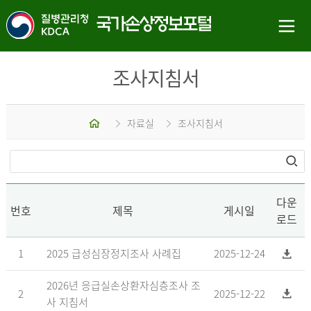
조사지침서
홈
자료실
조사지침서
다운
번호
제목
게시일
로드
1
2025 급성심장정지조사 사례집
2025-12-24
2026년 응급실손상환자심층조사 조
2
2025-12-22
사 지침서