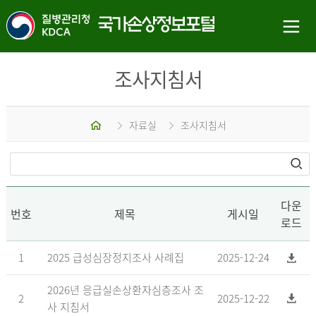
조사지침서
홈
자료실
조사지침서
다운
번호
제목
게시일
로드
1
2025 급성심장정지조사 사례집
2025-12-24
2026년 응급실손상환자심층조사 조
2
2025-12-22
사 지침서