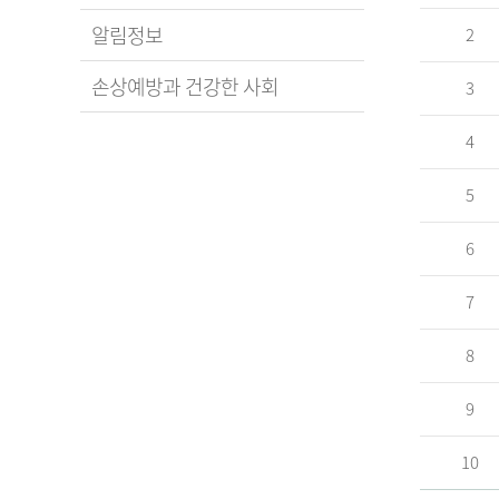
알림정보
2
손상예방과 건강한 사회
3
4
5
6
7
8
9
10