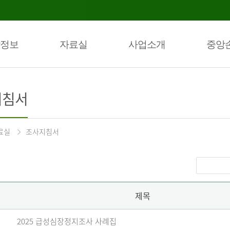
정보
자료실
사업소개
중앙
지침서
료실
조사지침서
제목
2025 급성심장정지조사 사례집