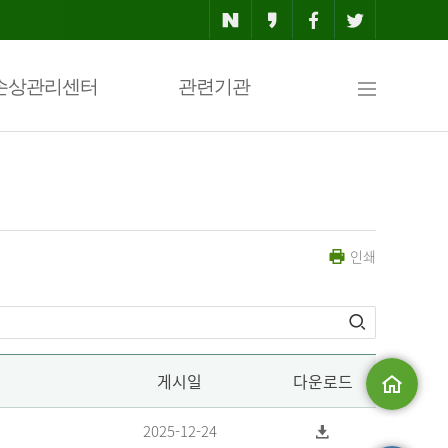
사
손상관리센터
관련기관
이
인쇄
트
맵
게시일
다운로드
메인으로
2025-12-24