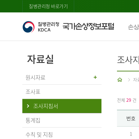
질병관리청 바로가기
손상
자료실
조사
원시자료
홈
자
조사표
전체
29
건
조사지침서
번호
통계집
수칙 및 지침
1