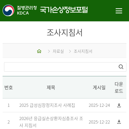
조사지침서
홈
자료실
조사지침서
다운
번호
제목
게시일
로드
1
2025 급성심장정지조사 사례집
2025-12-24
2026년 응급실손상환자심층조사 조
2
2025-12-22
사 지침서