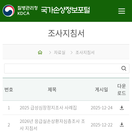
조사지침서
홈
자료실
조사지침서
다운
번호
제목
게시일
로드
1
2025 급성심장정지조사 사례집
2025-12-24
2026년 응급실손상환자심층조사 조
2
2025-12-22
사 지침서