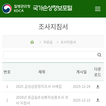
조사지침서
홈
자료실
조사지침서
다운
번호
제목
게시일
로드
1
2025 급성심장정지조사 사례집
2025-12-24
2026년 응급실손상환자심층조사 조
2
2025-12-22
사 지침서