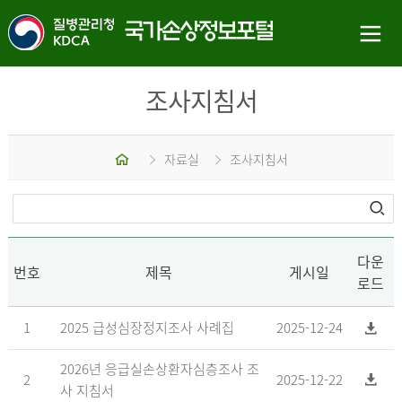
조사지침서
홈
자료실
조사지침서
다운
번호
제목
게시일
로드
1
2025 급성심장정지조사 사례집
2025-12-24
2026년 응급실손상환자심층조사 조
2
2025-12-22
사 지침서