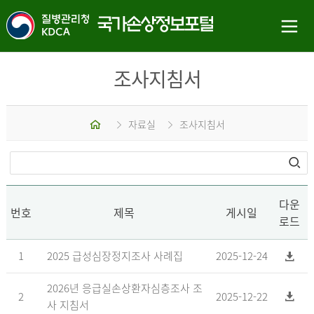
조사지침서
홈
자료실
조사지침서
다운
번호
제목
게시일
로드
1
2025 급성심장정지조사 사례집
2025-12-24
2026년 응급실손상환자심층조사 조
2
2025-12-22
사 지침서