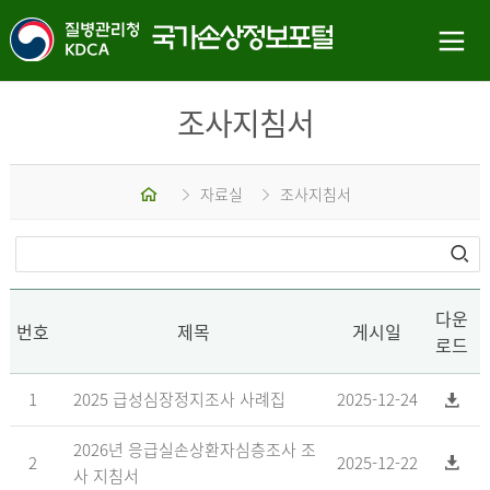
조사지침서
홈
자료실
조사지침서
다운
번호
제목
게시일
로드
1
2025 급성심장정지조사 사례집
2025-12-24
2026년 응급실손상환자심층조사 조
2
2025-12-22
사 지침서