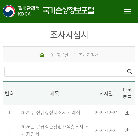
조사지침서
홈
자료실
조사지침서
다운
번호
제목
게시일
로드
1
2025 급성심장정지조사 사례집
2025-12-24
2026년 응급실손상환자심층조사 조
2
2025-12-22
사 지침서