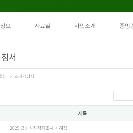
정보
자료실
사업소개
중앙
지침서
료실
조사지침서
제목
2025 급성심장정지조사 사례집