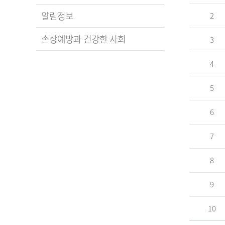
알림정보
2
손상예방과 건강한 사회
3
4
5
6
7
8
9
10