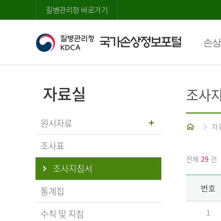
질병관리청 바로가기
손상
자료실
조사
원시자료
홈
자
조사표
전체
29
건
조사지침서
번호
통계집
수칙 및 지침
1