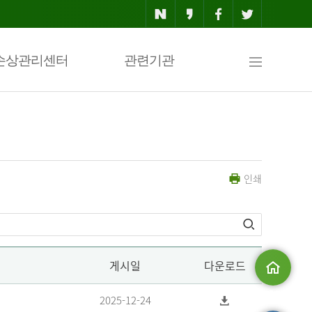
사
손상관리센터
관련기관
이
인쇄
트
맵
게시일
다운로드
메인으로
2025-12-24