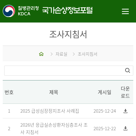
조사지침서
홈
자료실
조사지침서
다운
번호
제목
게시일
로드
1
2025 급성심장정지조사 사례집
2025-12-24
2026년 응급실손상환자심층조사 조
2
2025-12-22
사 지침서