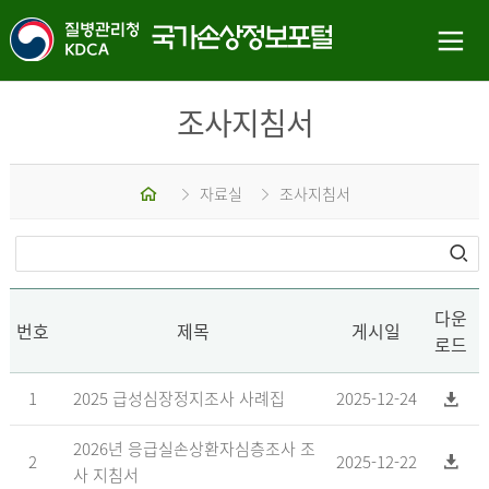
조사지침서
홈
자료실
조사지침서
다운
번호
제목
게시일
로드
1
2025 급성심장정지조사 사례집
2025-12-24
2026년 응급실손상환자심층조사 조
2
2025-12-22
사 지침서