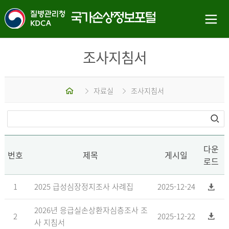
조사지침서
홈
자료실
조사지침서
다운
번호
제목
게시일
로드
1
2025 급성심장정지조사 사례집
2025-12-24
2026년 응급실손상환자심층조사 조
2
2025-12-22
사 지침서