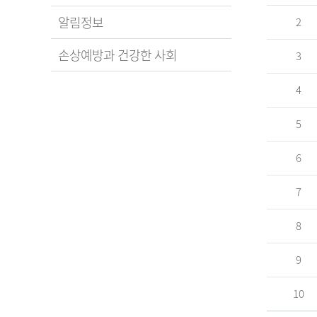
알림정보
2
손상예방과 건강한 사회
3
4
5
6
7
8
9
10