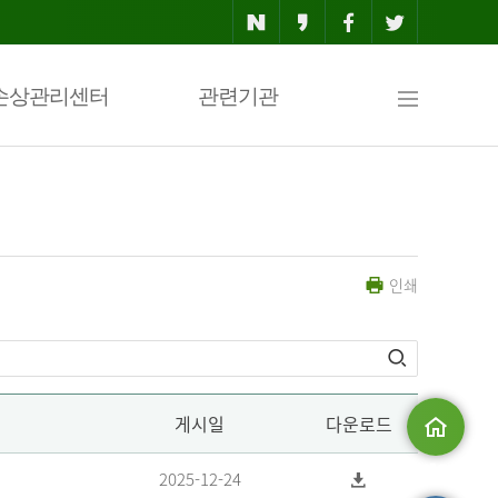
사
손상관리센터
관련기관
이
인쇄
트
맵
게시일
다운로드
메인으로
2025-12-24