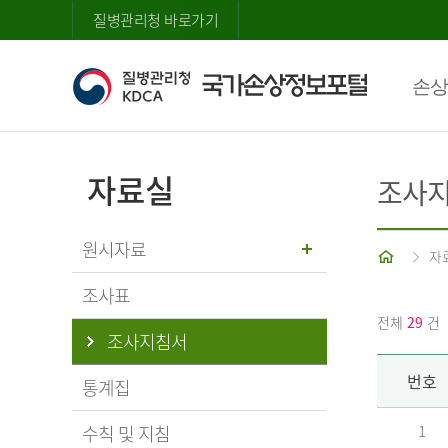
질병관리청 바로가기
손상
자료실
조사
원시자료
홈
자
조사표
전체
29
건
조사지침서
번호
통계집
수칙 및 지침
1