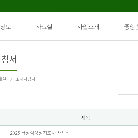
정보
자료실
사업소개
중앙
지침서
료실
조사지침서
제목
2025 급성심장정지조사 사례집