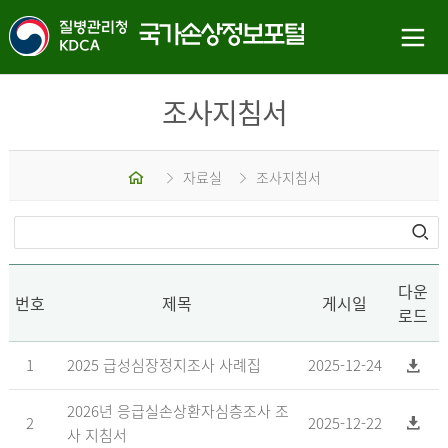
조사지침서
홈
자료실
조사지침서
다운
번호
제목
게시일
로드
1
2025 급성심장정지조사 사례집
2025-12-24
2026년 응급실손상환자심층조사 조
2
2025-12-22
사 지침서