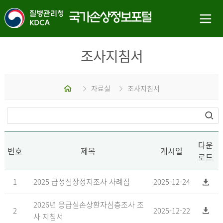
조사지침서
홈
자료실
조사지침서
다운
번호
제목
게시일
로드
1
2025 급성심장정지조사 사례집
2025-12-24
2026년 응급실손상환자심층조사 조
2
2025-12-22
사 지침서