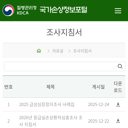
조사지침서
홈
자료실
조사지침서
다운
번호
제목
게시일
로드
1
2025 급성심장정지조사 사례집
2025-12-24
2026년 응급실손상환자심층조사 조
2
2025-12-22
사 지침서