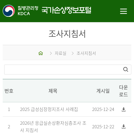
조사지침서
홈
자료실
조사지침서
다운
번호
제목
게시일
로드
1
2025 급성심장정지조사 사례집
2025-12-24
2026년 응급실손상환자심층조사 조
2
2025-12-22
사 지침서