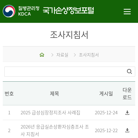
조사지침서
홈
자료실
조사지침서
다운
번호
제목
게시일
로드
1
2025 급성심장정지조사 사례집
2025-12-24
2026년 응급실손상환자심층조사 조
2
2025-12-22
사 지침서