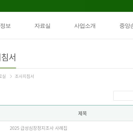
정보
자료실
사업소개
중앙
지침서
료실
조사지침서
제목
2025 급성심장정지조사 사례집