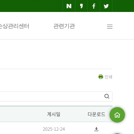
사
손상관리센터
관련기관
이
인쇄
트
맵
게시일
다운로드
메인으로
2025-12-24