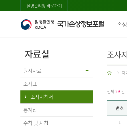
질병관리청 바로가기
손상
자료실
조사
원시자료
홈
자
조사표
전체
29
건
조사지침서
번호
통계집
수칙 및 지침
1