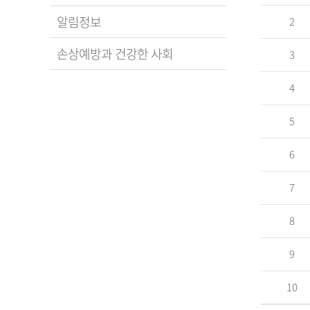
알림정보
2
손상예방과 건강한 사회
3
4
5
6
7
8
9
10