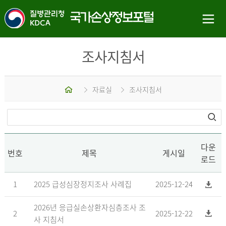
조사지침서
홈
자료실
조사지침서
다운
번호
제목
게시일
로드
1
2025 급성심장정지조사 사례집
2025-12-24
2026년 응급실손상환자심층조사 조
2
2025-12-22
사 지침서