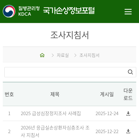
조사지침서
홈
자료실
조사지침서
다운
번호
제목
게시일
로드
1
2025 급성심장정지조사 사례집
2025-12-24
2026년 응급실손상환자심층조사 조
2
2025-12-22
사 지침서