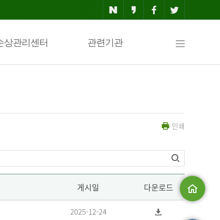
사
손상관리센터
관련기관
이
인쇄
트
맵
게시일
다운로드
메인으로
2025-12-24