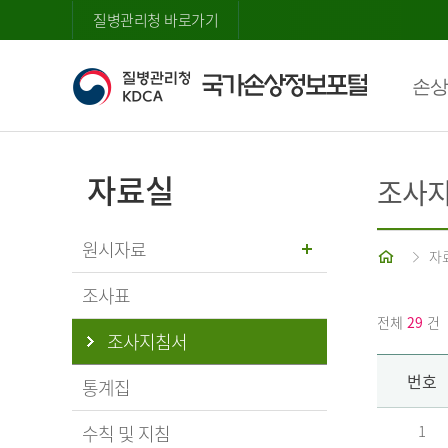
질병관리청 바로가기
손상
자료실
조사
원시자료
홈
자
조사표
전체
29
건
조사지침서
번호
통계집
수칙 및 지침
1