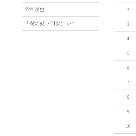
알림정보
2
손상예방과 건강한 사회
3
4
5
6
7
8
9
10