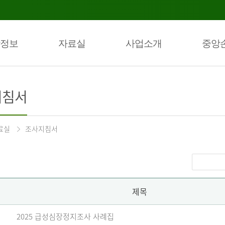
정보
자료실
사업소개
중앙
지침서
료실
조사지침서
제목
2025 급성심장정지조사 사례집