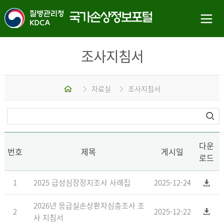
조사지침서
홈
자료실
조사지침서
다운
번호
제목
게시일
로드
1
2025 급성심장정지조사 사례집
2025-12-24
2026년 응급실손상환자심층조사 조
2
2025-12-22
사 지침서