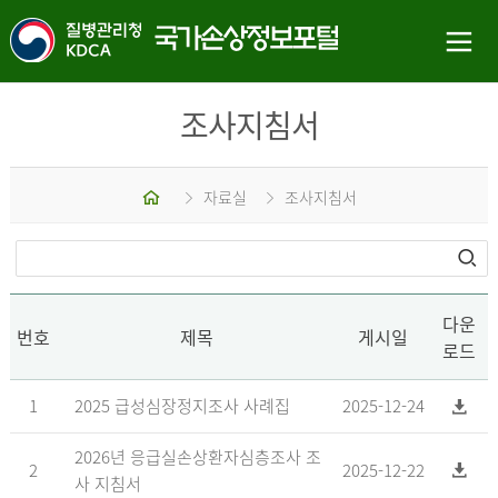
조사지침서
홈
자료실
조사지침서
다운
번호
제목
게시일
로드
1
2025 급성심장정지조사 사례집
2025-12-24
2026년 응급실손상환자심층조사 조
2
2025-12-22
사 지침서