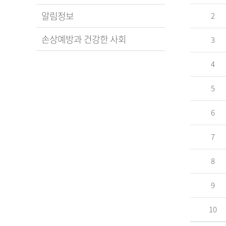
알림정보
2
손상예방과 건강한 사회
3
4
5
6
7
8
9
10