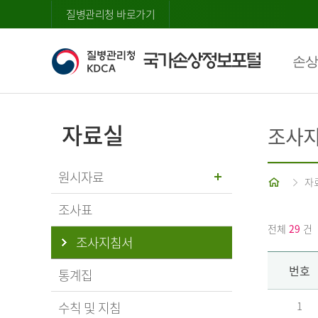
질병관리청 바로가기
손상
자료실
조사
원시자료
홈
자
조사표
전체
29
건
조사지침서
번호
통계집
수칙 및 지침
1