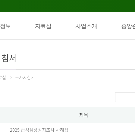
정보
자료실
사업소개
중앙
지침서
료실
조사지침서
제목
2025 급성심장정지조사 사례집