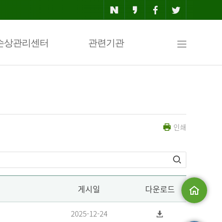
사
손상관리센터
관련기관
이
인쇄
트
맵
게시일
다운로드
메인으로
2025-12-24