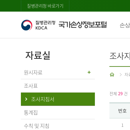
질병관리청 바로가기
손상
자료실
조사
원시자료
홈
자
조사표
전체
29
건
조사지침서
번호
통계집
수칙 및 지침
1