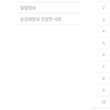
알림정보
2
손상예방과 건강한 사회
3
4
5
6
7
8
9
10