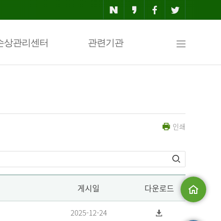
사
손상관리센터
관련기관
이
인쇄
트
맵
게시일
다운로드
메인으로
2025-12-24