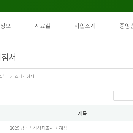
정보
자료실
사업소개
중앙
지침서
료실
조사지침서
제목
2025 급성심장정지조사 사례집