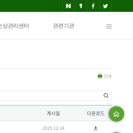
사
손상관리센터
관련기관
이
인쇄
트
맵
게시일
다운로드
메인으로
2025-12-24