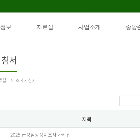
정보
자료실
사업소개
중앙
지침서
료실
조사지침서
제목
2025 급성심장정지조사 사례집