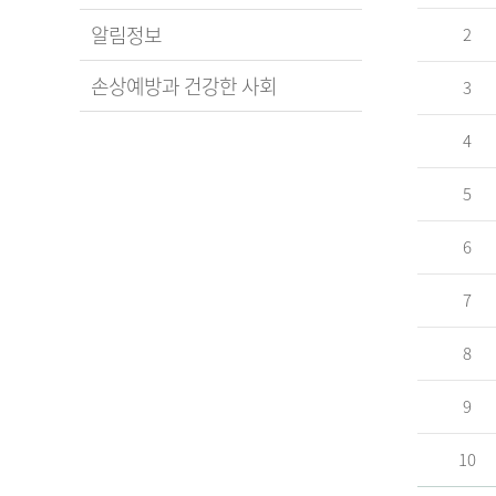
알림정보
2
손상예방과 건강한 사회
3
4
5
6
7
8
9
10