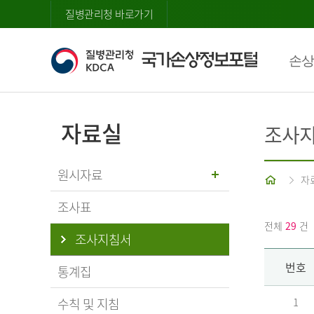
질병관리청 바로가기
손상
자료실
조사
원시자료
홈
자
조사표
전체
29
건
조사지침서
번호
통계집
수칙 및 지침
1