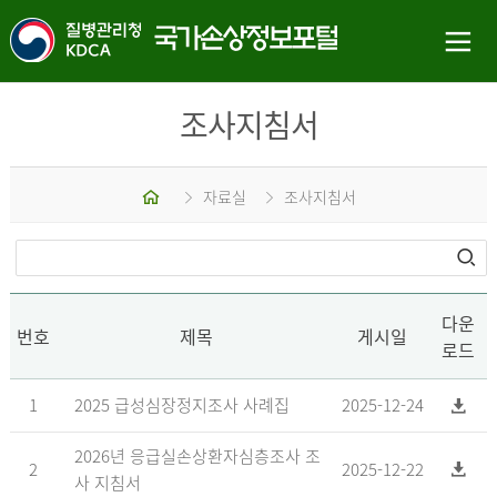
조사지침서
홈
자료실
조사지침서
다운
번호
제목
게시일
로드
1
2025 급성심장정지조사 사례집
2025-12-24
2026년 응급실손상환자심층조사 조
2
2025-12-22
사 지침서