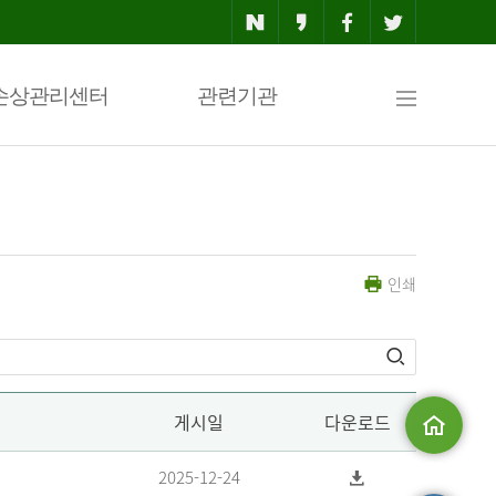
사
손상관리센터
관련기관
이
인쇄
트
맵
게시일
다운로드
메인으로
2025-12-24