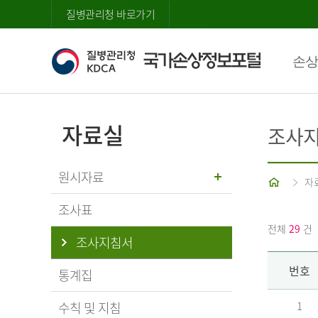
질병관리청 바로가기
손상
자료실
조사
원시자료
홈
자
조사표
전체
29
건
조사지침서
번호
통계집
수칙 및 지침
1