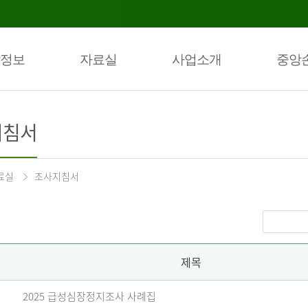
정보
자료실
사업소개
중앙
지침서
료실
조사지침서
제목
2025 급성심장정지조사 사례집