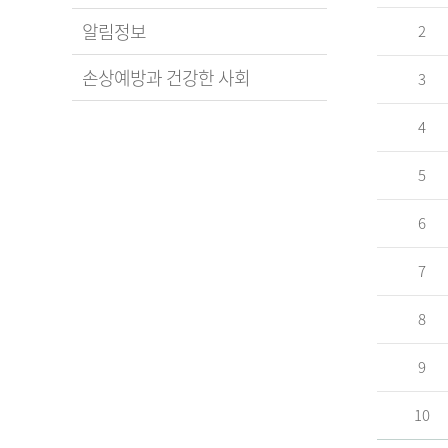
알림정보
2
손상예방과 건강한 사회
3
4
5
6
7
8
9
10